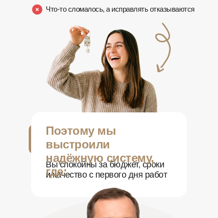
Что-то сломалось, а исправлять отказываются
Поэтому мы
выстроили
надёжную систему,
Вы спокойны за бюджет, сроки
где:
и качество с первого дня работ